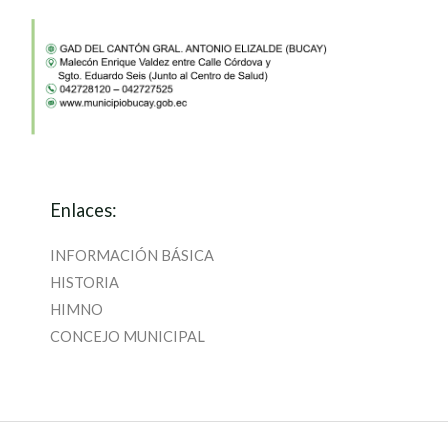
y
Mantenimiento
de
un
Sistema
Integral
para
Enlaces:
la
Gestión
INFORMACIÓN BÁSICA
de
HISTORIA
control
HIMNO
de
CONCEJO MUNICIPAL
Tránsito