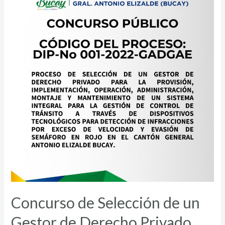
Servicio
Externalizado
de
Alimentación
para
los
CDI
Concurso de Selección de un
Gestor de Derecho Privado